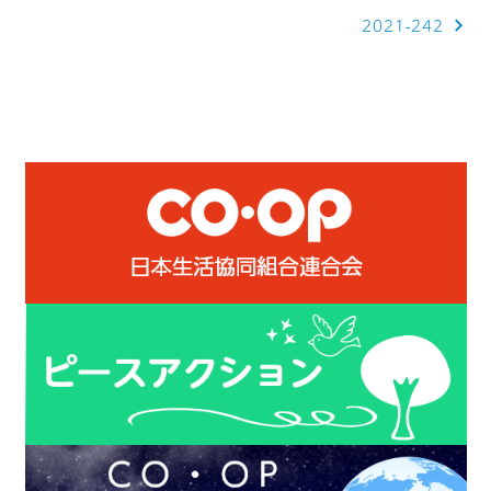
2021-242
ナ
ビ
ゲ
ー
シ
ョ
ン