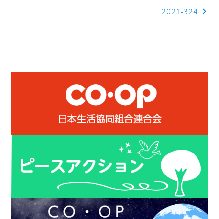
2021-324
ナ
ビ
ゲ
ー
シ
ョ
ン