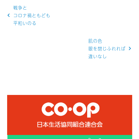
投
戦争と
稿
コロナ禍ともども
平和いのる
ナ
ビ
肌の色
ゲ
眼を閉じふれれば
違いなし
ー
シ
ョ
ン