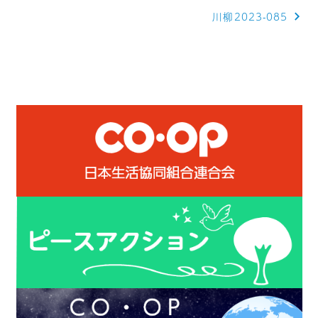
川柳2023-085
ナ
ビ
ゲ
ー
シ
ョ
ン