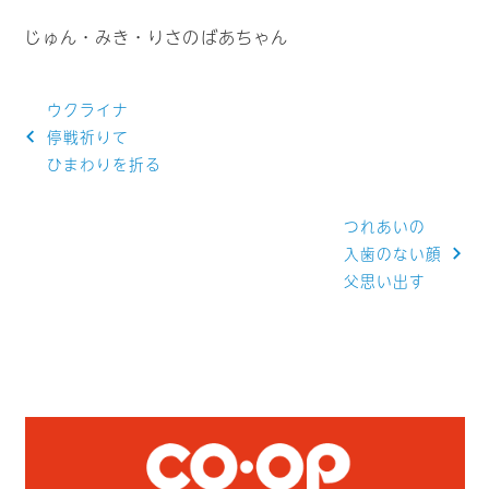
じゅん・みき・りさのばあちゃん
投
ウクライナ
稿
停戦祈りて
ひまわりを折る
ナ
ビ
つれあいの
ゲ
入歯のない顔
父思い出す
ー
シ
ョ
ン