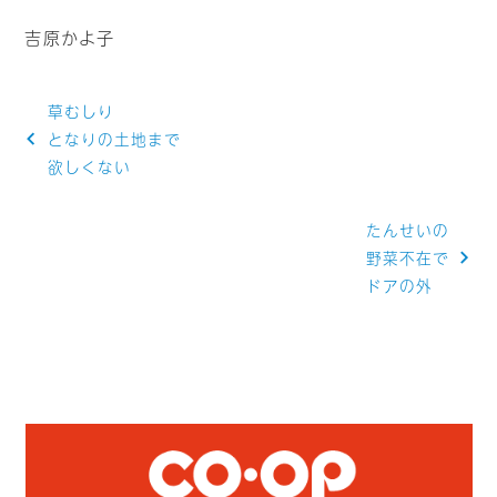
吉原かよ子
投
草むしり
稿
となりの土地まで
欲しくない
ナ
ビ
たんせいの
ゲ
野菜不在で
ドアの外
ー
シ
ョ
ン