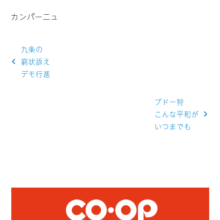
カンパーニュ
投
九条の
稿
窮状訴え
デモ行進
ナ
ビ
ブドー狩
ゲ
こんな平和が
いつまでも
ー
シ
ョ
ン