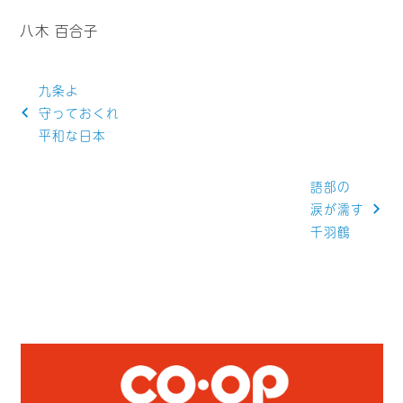
八木 百合子
投
九条よ
稿
守っておくれ
平和な日本
ナ
ビ
語部の
ゲ
涙が濡す
千羽鶴
ー
シ
ョ
ン